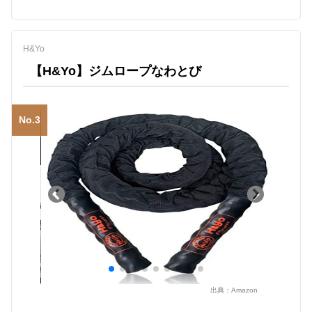
H&Yo
【H&Yo】ジムロープなわとび
No.3
出典：
Amazon